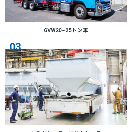
GVW20~25トン車