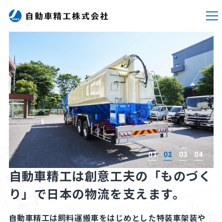
01
02
03
04
自動車精工は創意工夫の
「ものづく
り」で
日本の物流を支えます。
自動車精工は飼料運搬車をはじめとした特装車架装や